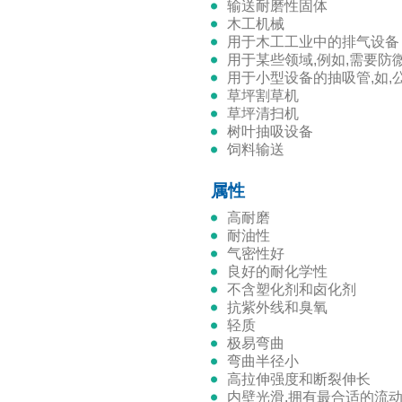
输送耐磨性固体
木工机械
用于木工工业中的排气设备
用于某些领域,例如,需要
用于小型设备的抽吸管,如
草坪割草机
草坪清扫机
树叶抽吸设备
饲料输送
属性
高耐磨
耐油性
气密性好
良好的耐化学性
不含塑化剂和卤化剂
抗紫外线和臭氧
轻质
极易弯曲
弯曲半径小
高拉伸强度和断裂伸长
内壁光滑,拥有最合适的流