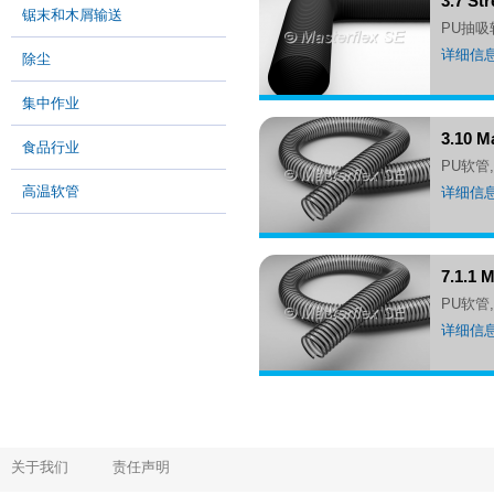
3.7 S
锯末和木屑输送
PU抽
详细信
除尘
集中作业
3.10
食品行业
PU软
高温软管
详细信
7.1.
PU软
详细信
关于我们
责任声明