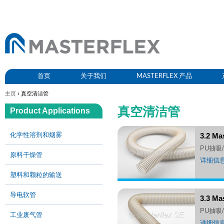
首页
关于我们
MASTERFLEX 产品
主页
› 真空清洁管
真空清洁管
Product Applications
化学性溶剂和烟雾
3.2 M
PU抽
原料干燥管
详细信
塑料和颗粒的输送
导电软管
3.3 M
PU抽
工业废气管
详细信