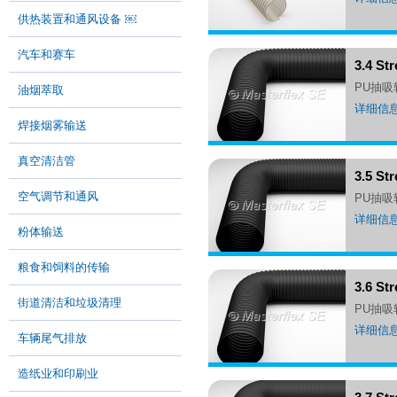
供热装置和通风设备 ￼
汽车和赛车
3.4 S
PU抽
油烟萃取
详细信
焊接烟雾输送
真空清洁管
3.5 S
空气调节和通风
PU抽
详细信
粉体输送
粮食和饲料的传输
3.6 S
街道清洁和垃圾清理
PU抽
详细信
车辆尾气排放
造纸业和印刷业